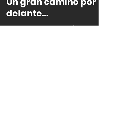
Un gran camino por
delante...
A pesar de nuestro mejor
esfuerzo, reconocemos que la
industra textil todavía tiene
mucho camino por delante en
materias de responsabilidad y
sostenibilidad...
El principal impacto de los textiles
se genera en los procesos
productivos. En el caso del
algodón, durante el cultivo, ya
que las plantaciones de algodón
son en su mayoría intensivas en