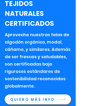
TEJIDOS
NATURALES
CERTIFICADOS
Aproveche nuestras telas de
algodón orgánico, modal,
cáñamo, y similares. Además
de ser frescas y saludables,
son certificadas bajo
rigurosos estándares de
sostenibilidad reconocidos
globalmente.
QUIERO MÁS INFO